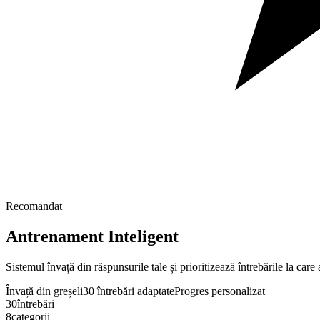
Recomandat
Antrenament Inteligent
Sistemul învață din răspunsurile tale și prioritizează întrebările la care
Învață din greșeli
30 întrebări adaptate
Progres personalizat
30
întrebări
8
categorii