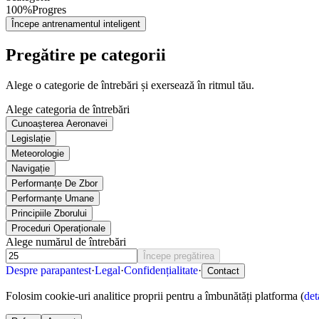
100%
Progres
Începe antrenamentul inteligent
Pregătire pe categorii
Alege o categorie de întrebări și exersează în ritmul tău.
Alege categoria de întrebări
Cunoașterea Aeronavei
Legislație
Meteorologie
Navigație
Performanțe De Zbor
Performanțe Umane
Principiile Zborului
Proceduri Operaționale
Alege numărul de întrebări
Începe pregătirea
Despre
parapantest
·
Legal
·
Confidențialitate
·
Contact
Folosim cookie-uri analitice proprii pentru a îmbunătăți platforma (
det